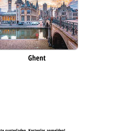
Ghent
te runterladen, Kostenlos anmelden!